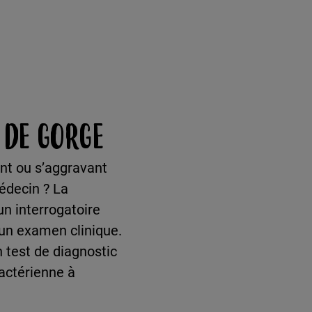
 DE GORGE
nt ou s’aggravant
édecin ? La
n interrogatoire
e un examen clinique.
 test de diagnostic
bactérienne à