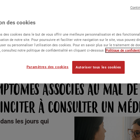
associé à certains autres symptômes, il est préféra
Conti
ion des cookies
ns des cookies dans le but de vous offrir une meilleure personnalisation et des fonctionna
lisation de notre site. Pour poursuivre et faciliter votre navigation sur le site, vous pouvez 
user ou personnaliser l'utilisation des cookies. Pour en savoir plus sur le traitement de d
 consultez notre politique de confidentialité en cliquant ci-dessous :
Politique de confident
Paramètres des cookies
Autoriser tous les cookies
MPTÔMES ASSOCIÉS AU MAL DE
INCITER À CONSULTER UN MÉD
dans les jours qui