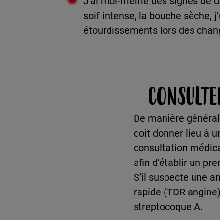
J'ai moi-même des signes de dé
soif intense, la bouche sèche, j’
étourdissements lors des chan
CONSULTE
De manière générale
doit donner lieu à 
consultation médica
afin d’établir un pr
S’il suspecte une a
rapide (TDR angine)
streptocoque A.