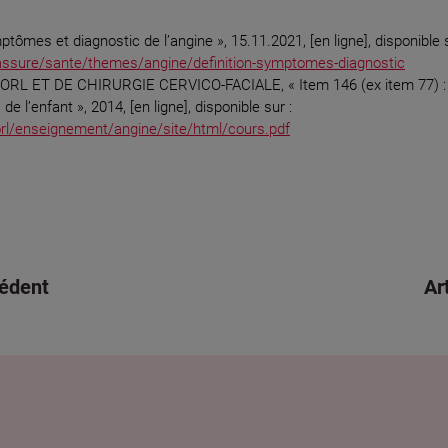
tômes et diagnostic de l’angine », 15.11.2021, [en ligne], disponible s
/assure/sante/themes/angine/definition-symptomes-diagnostic
 ET DE CHIRURGIE CERVICO-FACIALE, « Item 146 (ex item 77) : An
de l’enfant », 2014, [en ligne], disponible sur :
orl/enseignement/angine/site/html/cours.pdf
cédent
Ar