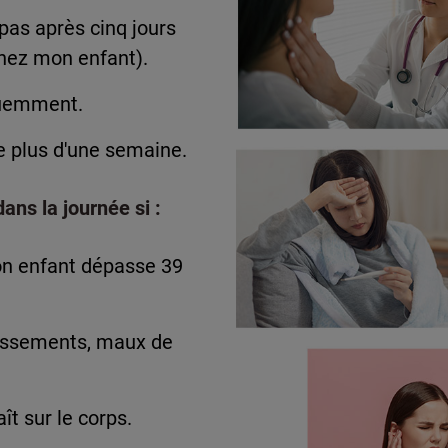
pas après cinq jours
chez mon enfant).
quemment.
e plus d'une semaine.
ans la journée si :
on enfant dépasse 39
missements, maux de
t sur le corps.