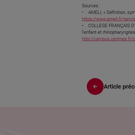
Sources :
• AMELI, « Définition, symp
https://www.ameli.fr/tarn
• COLLEGE FRANÇAIS D’ORL
l’enfant et rhinopharyngites 
http://campus.cerimes.fr/
Article pré